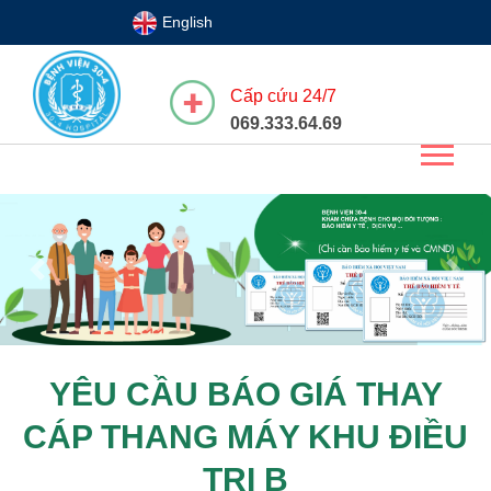
English
Cấp cứu 24/7
069.333.64.69
Previous
Next
YÊU CẦU BÁO GIÁ THAY
CÁP THANG MÁY KHU ĐIỀU
TRỊ B