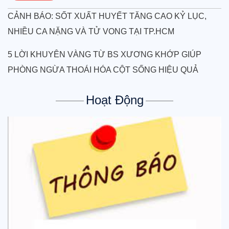
Chi tiết
CẢNH BÁO: SỐT XUẤT HUYẾT TĂNG CAO KỶ LỤC,
NHIỀU CA NẶNG VÀ TỬ VONG TẠI TP.HCM
5 LỜI KHUYÊN VÀNG TỪ BS XƯƠNG KHỚP GIÚP
PHÒNG NGỪA THOÁI HÓA CỘT SỐNG HIỆU QUẢ
Hoạt Động