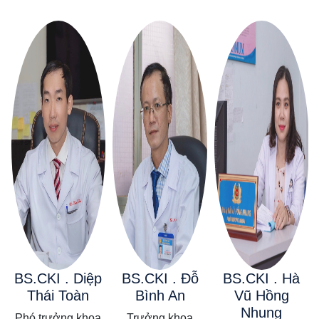
BS.CKI . Diệp
BS.CKI . Đỗ
BS.CKI . Hà
h
Thái Toàn
Bình An
Vũ Hồng