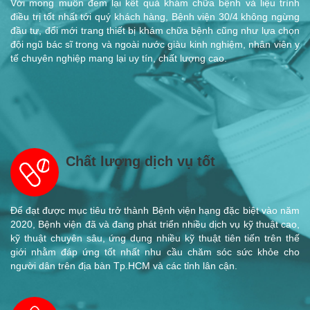
Với mong muốn đem lại kết quả khám chữa bệnh và liệu trình
điều trị tốt nhất tới quý khách hàng, Bệnh viện 30/4 không ngừng
đầu tư, đổi mới trang thiết bị khám chữa bệnh cũng như lựa chọn
đội ngũ bác sĩ trong và ngoài nước giàu kinh nghiệm, nhân viên y
tế chuyên nghiệp mang lại uy tín, chất lượng cao.
Chất lượng dịch vụ tốt
Để đạt được mục tiêu trở thành Bệnh viện hạng đặc biệt vào năm
2020, Bệnh viện đã và đang phát triển nhiều dịch vụ kỹ thuật cao,
kỹ thuật chuyên sâu, ứng dụng nhiều kỹ thuật tiên tiến trên thế
giới nhằm đáp ứng tốt nhất nhu cầu chăm sóc sức khỏe cho
người dân trên địa bàn Tp.HCM và các tỉnh lân cận.