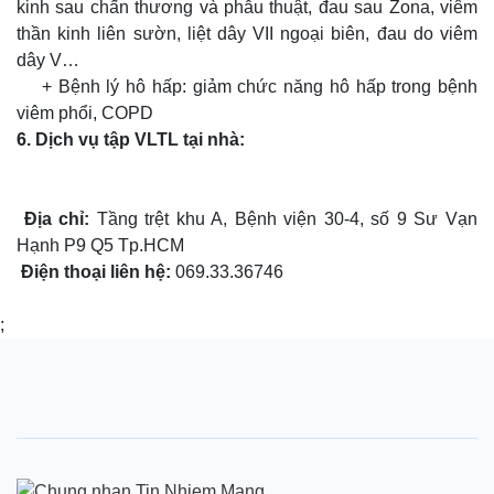
+ Bệnh lý thần kinh ngoại biên: thoát vị đĩa đệm, liệt thần
kinh sau chấn thương và phẫu thuật, đau sau Zona, viêm
thần kinh liên sườn, liệt dây VII ngoại biên, đau do viêm
dây V…
+ Bệnh lý hô hấp: giảm chức năng hô hấp trong bệnh
viêm phổi, COPD
6. Dịch vụ tập VLTL tại nhà:
Địa chỉ:
Tầng trệt khu A, Bệnh viện 30-4, số 9 Sư Vạn
Hạnh P9 Q5 Tp.HCM
Điện thoại liên hệ:
069.33.36746
;