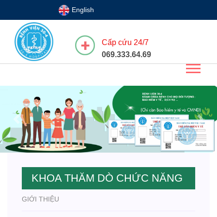
English
Cấp cứu 24/7
069.333.64.69
Previous
Next
KHOA THĂM DÒ CHỨC NĂNG
GIỚI THIỆU