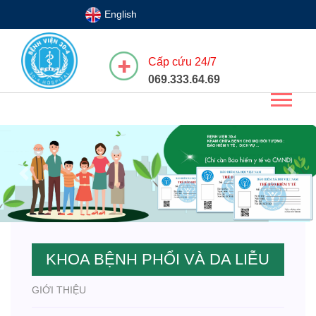
English
Cấp cứu 24/7
069.333.64.69
Previous
Next
KHOA BỆNH PHỔI VÀ DA LIỄU
GIỚI THIỆU