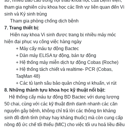
sở, nhiều báo cáo trong hội thảo khoa học của Bệnh viện,
tham gia nghiên cứu khoa học các lĩnh vự liên quan đến Vi
sinh và Ký sinh trùng
Tham gia phòng chống dịch bệnh
7
. Trang thiết bị:
Hiện nay khoa Vi sinh được trang bị nhiều máy móc
hiện đại phục vụ công việc hàng ngày
+ Máy cấy máu tự động Bactec
+ Dàn máy ELISA tự động, bán tự động
+ Hệ thống máy miễn dịch tự động Cobas (Roche)
+ Hệ thống tách chiết và realtime- PCR (Cobas,
TaqMan 48)
+ Các tủ lạnh sâu bảo quản chủng vi khuẩn, vi rút
8. Những thành tựu khoa học kỹ thuật nổi bật:
Hệ thống cấy máu tự động BD Bactec với dung lượng
50 chai, cùng với các kỹ thuật định danh nhanh các căn
nguyên gây bệnh, không chỉ trả lời các thông tin kháng
sinh đồ định tính (nhạy hay kháng thuốc) mà còn cung cấp
nồng độ ức chế tối thiểu (MIC) cho việc tối ưu hoá liều điều