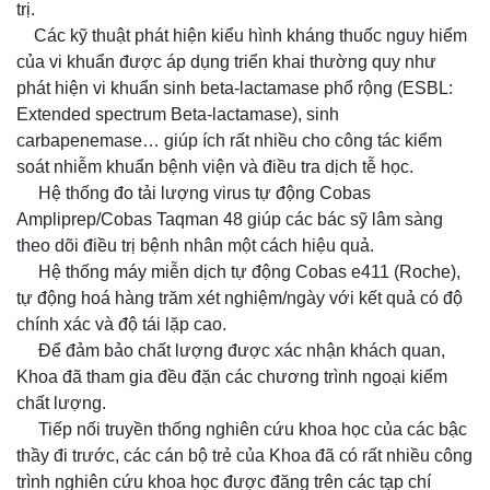
trị.
Các kỹ thuật phát hiện kiểu hình kháng thuốc nguy hiểm
của vi khuẩn được áp dụng triển khai thường quy như
phát hiện vi khuẩn sinh beta-lactamase phổ rộng (ESBL:
Extended spectrum Beta-lactamase), sinh
carbapenemase… giúp ích rất nhiều cho công tác kiểm
soát nhiễm khuẩn bệnh viện và điều tra dịch tễ học.
Hệ thống đo tải lượng virus tự động Cobas
Ampliprep/Cobas Taqman 48 giúp các bác sỹ lâm sàng
theo dõi điều trị bệnh nhân một cách hiệu quả.
Hệ thống máy miễn dịch tự động Cobas e411 (Roche),
tự động hoá hàng trăm xét nghiệm/ngày với kết quả có độ
chính xác và độ tái lặp cao.
Để đảm bảo chất lượng được xác nhận khách quan,
Khoa đã tham gia đều đặn các chương trình ngoại kiểm
chất lượng.
Tiếp nối truyền thống nghiên cứu khoa học của các bậc
thầy đi trước, các cán bộ trẻ của Khoa đã có rất nhiều công
trình nghiên cứu khoa học được đăng trên các tạp chí