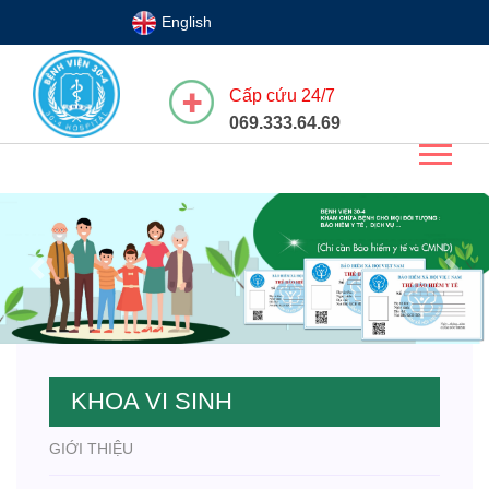
English
Cấp cứu 24/7
069.333.64.69
Previous
Next
KHOA VI SINH
GIỚI THIỆU