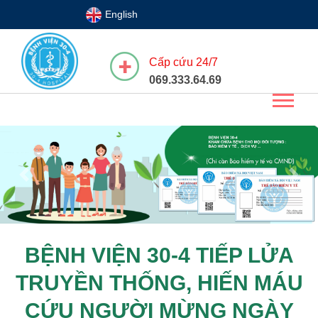
English
Cấp cứu 24/7
069.333.64.69
Previous
Next
BỆNH VIỆN 30-4 TIẾP LỬA
TRUYỀN THỐNG, HIẾN MÁU
CỨU NGƯỜI MỪNG NGÀY