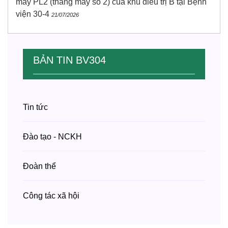
máy PL2 (thang máy số 2) của khu điều trị B tại Bệnh
viện 30-4
21/07/2026
BẢN TIN BV304
Tin tức
Đào tạo - NCKH
Đoàn thể
Công tác xã hội