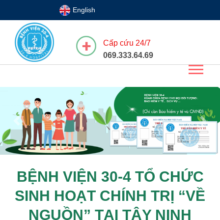
English
Cấp cứu 24/7
069.333.64.69
Previous
Next
BỆNH VIỆN 30-4 TỔ CHỨC
SINH HOẠT CHÍNH TRỊ “VỀ
NGUỒN” TẠI TÂY NINH