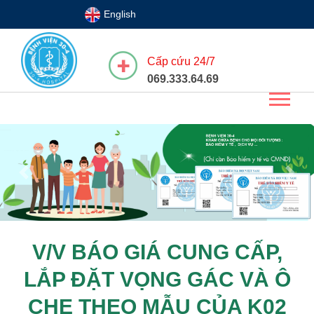
English
Cấp cứu 24/7
069.333.64.69
Previous
Next
V/V BÁO GIÁ CUNG CẤP,
LẮP ĐẶT VỌNG GÁC VÀ Ô
CHE THEO MẪU CỦA K02