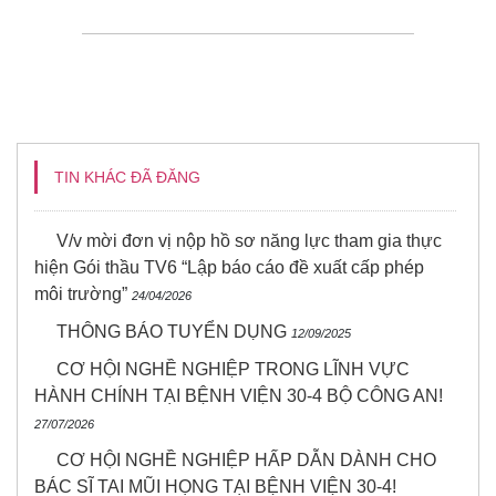
TIN KHÁC ĐÃ ĐĂNG
V/v mời đơn vị nộp hồ sơ năng lực tham gia thực
hiện Gói thầu TV6 “Lập báo cáo đề xuất cấp phép
môi trường”
24/04/2026
THÔNG BÁO TUYỂN DỤNG
12/09/2025
CƠ HỘI NGHỀ NGHIỆP TRONG LĨNH VỰC
HÀNH CHÍNH TẠI BỆNH VIỆN 30-4 BỘ CÔNG AN!
27/07/2026
CƠ HỘI NGHỀ NGHIỆP HẤP DẪN DÀNH CHO
BÁC SĨ TAI MŨI HỌNG TẠI BỆNH VIỆN 30-4!