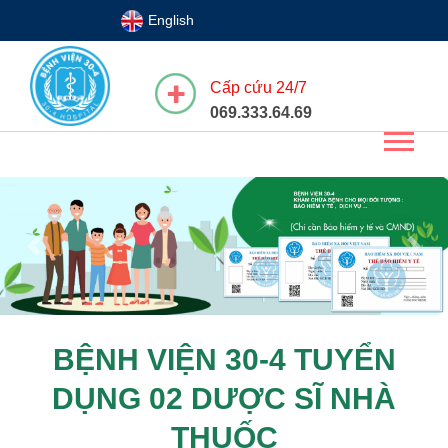
English
Cấp cứu 24/7
069.333.64.69
Previous
Next
BỆNH VIỆN 30-4 TUYỂN
DỤNG 02 DƯỢC SĨ NHÀ
THUỐC