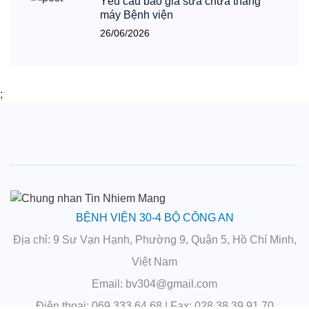
Yêu cầu báo giá sửa chữa thang
máy Bệnh viện
26/06/2026
;
BỆNH VIỆN 30-4 BỘ CÔNG AN
Địa chỉ
: 9 Sư Vạn Hạnh, Phường 9, Quận 5, Hồ Chí Minh,
Việt Nam
Email
: bv304@gmail.com
Điện thoại
: 069.333.64.68 |
Fax
: 028.38.39.91.70