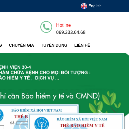
English
Hotline
069.333.64.68
G
CHUYÊN GIA
TUYỂN DỤNG
LIÊN HỆ
Next