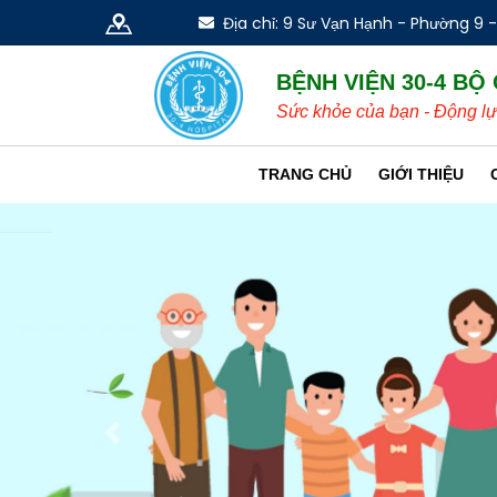
Địa chỉ: 9 Sư Vạn Hạnh - Phường 9 
BỆNH VIỆN 30-4 BỘ
Sức khỏe của bạn - Động lự
TRANG CHỦ
GIỚI THIỆU
Previous