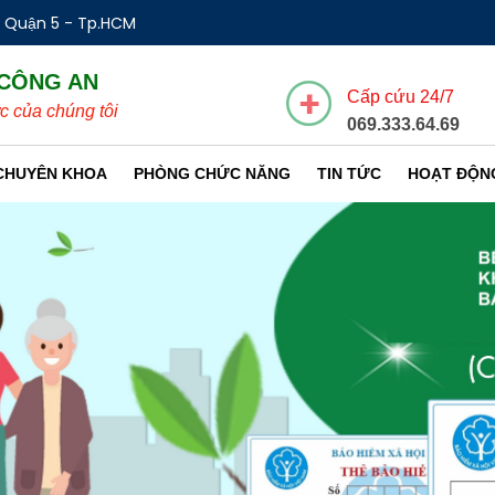
- Quận 5 - Tp.HCM
 CÔNG AN
Cấp cứu 24/7
c của chúng tôi
069.333.64.69
CHUYÊN KHOA
PHÒNG CHỨC NĂNG
TIN TỨC
HOẠT ĐỘN