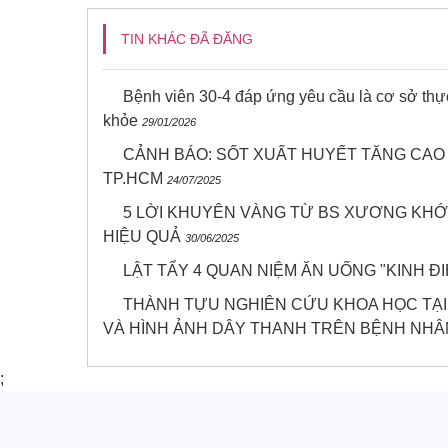
TIN KHÁC ĐÃ ĐĂNG
Bệnh viên 30-4 đáp ứng yêu cầu là cơ sở th
khỏe
29/01/2026
CẢNH BÁO: SỐT XUẤT HUYẾT TĂNG CAO 
TP.HCM
24/07/2025
5 LỜI KHUYÊN VÀNG TỪ BS XƯƠNG KHỚ
HIỆU QUẢ
30/06/2025
LẬT TẨY 4 QUAN NIỆM ĂN UỐNG "KINH Đ
THÀNH TỰU NGHIÊN CỨU KHOA HỌC TẠI 
VÀ HÌNH ẢNH DÂY THANH TRÊN BỆNH NHÂ
;