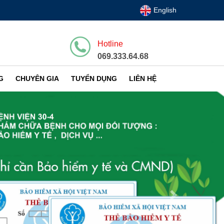
English
Hotline
069.333.64.68
G
CHUYÊN GIA
TUYỂN DỤNG
LIÊN HỆ
Next