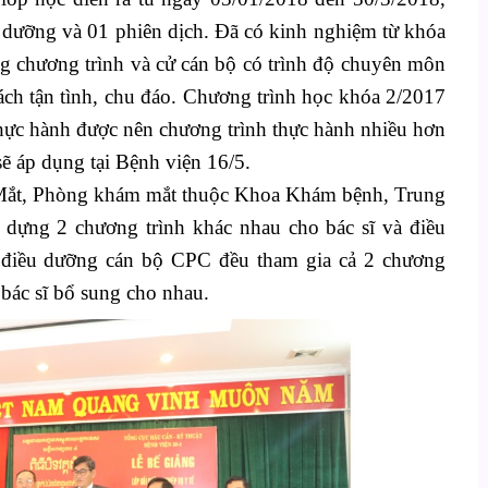
 giám đốc Bệnh viện, phụ trách công tác đào tạo,
 lớp học diễn ra từ ngày 03/01/2018 đến 30/3/2018,
 dưỡng và 01 phiên dịch. Đã có kinh nghiệm từ khóa
g chương trình và cử cán bộ có trình độ chuyên môn
 cách tận tình, chu đáo. Chương trình học khóa 2/2017
thực hành được nên chương trình thực hành nhiều hơn
ẽ áp dụng tại Bệnh viện 16/5.
 Mắt, Phòng khám mắt thuộc Khoa Khám bệnh, Trung
 dựng 2 chương trình khác nhau cho bác sĩ và điều
à điều dưỡng cán bộ CPC đều tham gia cả 2 chương
 bác sĩ bổ sung cho nhau.