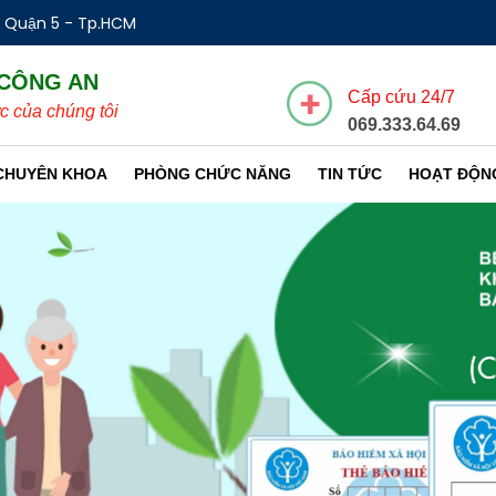
- Quận 5 - Tp.HCM
 CÔNG AN
Cấp cứu 24/7
c của chúng tôi
069.333.64.69
CHUYÊN KHOA
PHÒNG CHỨC NĂNG
TIN TỨC
HOẠT ĐỘN