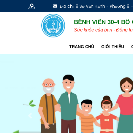
Địa chỉ: 9 Sư Vạn Hạnh - Phường 9 
BỆNH VIỆN 30-4 BỘ
Sức khỏe của bạn - Động lự
TRANG CHỦ
GIỚI THIỆU
Previous