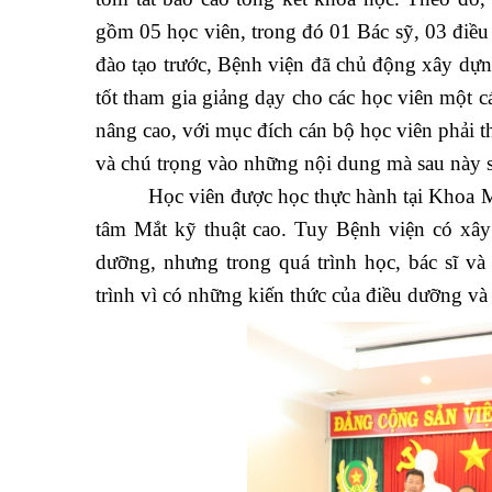
Đ/c ThSBS Trần Thị Minh Nguyệt, Phó
tóm tắt báo cáo tổng kết khóa học.
Theo đó,
gồm 05 học viên, trong đó 01 Bác sỹ, 03 điều
đào tạo trước, Bệnh viện đã chủ động xây dựn
tốt tham gia giảng dạy cho các học viên một
nâng cao, với mục đích cán bộ học viên phải 
và chú trọng vào những nội dung mà sau này s
Học viên được học thực hành tại Khoa
tâm Mắt kỹ thuật cao. Tuy Bệnh viện có xây
dưỡng, nhưng trong quá trình học, bác sĩ v
trình vì có những kiến thức của điều dưỡng và