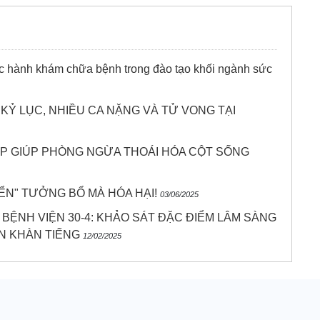
ực hành khám chữa bệnh trong đào tạo khối ngành sức
KỶ LỤC, NHIỀU CA NẶNG VÀ TỬ VONG TẠI
P GIÚP PHÒNG NGỪA THOÁI HÓA CỘT SỐNG
IỂN" TƯỞNG BỔ MÀ HÓA HẠI!
03/06/2025
BỆNH VIỆN 30-4: KHẢO SÁT ĐẶC ĐIỂM LÂM SÀNG
N KHÀN TIẾNG
12/02/2025